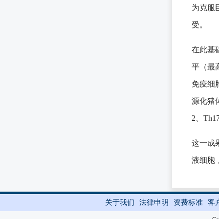
为克服巨
受。
在此基
平（最
免疫细胞
源化猪
2、Th
这一成
液细胞
关于我们
法律申明
资费标准
客