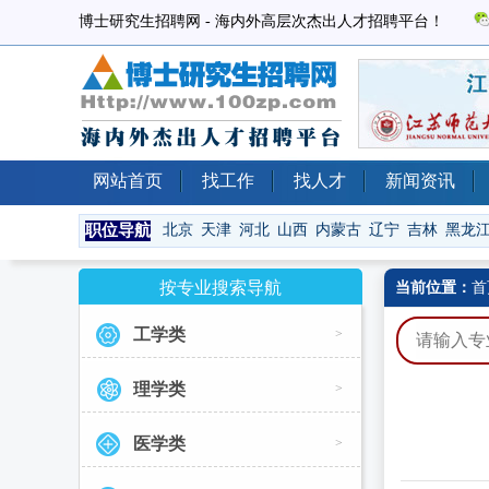
博士研究生招聘网 - 海内外高层次杰出人才招聘平台！
网站首页
找工作
找人才
新闻资讯
职位导航
北京
天津
河北
山西
内蒙古
辽宁
吉林
黑龙
按专业搜索导航
当前位置：
首
工学类
>
理学类
>
医学类
>