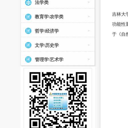
法学类
>
吉林大
教育学\农学类
>
功能性
哲学\经济学
>
于《自
文学\历史学
>
管理学\艺术学
>