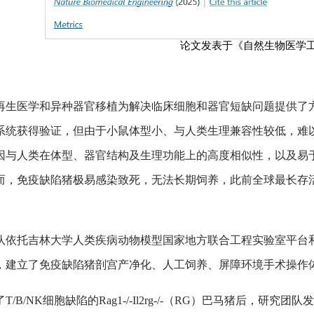
论文发表于《自然生物医学
再生医学和异种器官移植为解决临床细胞和器官短缺问题提供了
系统获得验证，但由于小鼠体型小、与人类生理兼容性较低，难
因与人类在体型、器官结构及生理功能上的高度相似性，以及易
而，免疫缺陷猪极易感染致死，无法长期饲养，此前全球最长存活
队依托吉林大学人类疾病动物模型国家地方联合工程实验室平台
，建立了免疫缺陷猪剖宫产净化、人工饲养、屏障环境手术操作
T/B/NK细胞缺陷的Rag1-/-Il2rg-/-（RG）巴马猪后，