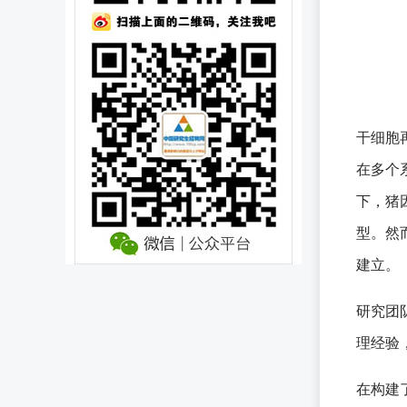
干细胞
在多个
下，猪
型。然
建立。
研究团
理经验
在构建了