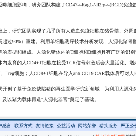
噬细胞影响，研究团队构建了CD47-/-Rag1-/-Il2rg-/-(
础上，研究团队实现了几乎所有人造血免疫细胞在猪骨髓、外周血
高超过90%）重建。利用单细胞测序技术分析发现，人源化猪骨
的表型和组成。人源化猪体内的T细胞和B细胞具有广泛的识别谱系（TC
体内发育的人CD4+T细胞在接受TCR信号刺激后会大量活化、增
17、Treg细胞；人CD8+T细胞在导入anti-CD19 CAR载体
果开创了基于免疫缺陷猪的再生医学研究新领域，为利用人源化
，及以猪为载体再造“人源化器官”奠定了基础。
户感言
联系方式
友情链接
公益活动
网站荣誉
猎头服务
严正公