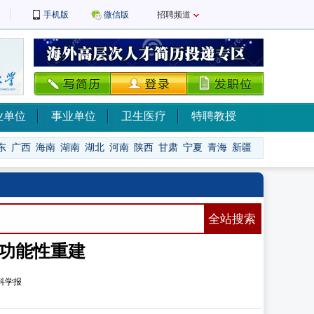
手机版
微信版
招聘频道
业单位
事业单位
卫生医疗
特聘教授
东
广西
海南
湖南
湖北
河南
陕西
甘肃
宁夏
青海
新疆
全站搜索
功能性重建
科学报