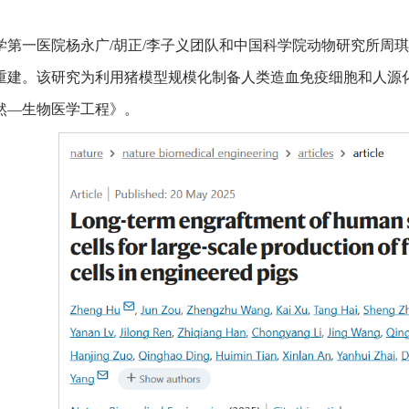
学第一医院杨永广/胡正/李子义团队和中国科学院动物研究所周
重建。该研究为利用猪模型规模化制备人类造血免疫细胞和人源化
然—生物医学工程》。