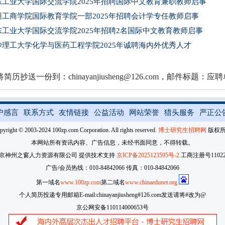
东工业大学国际交流学院2025年招聘国际中文教育兼职教师启事
州工商学院国际教育学院一部2025年招聘会计学专任教师启事
东工业大学国际交流学院2025年招聘2名国际中文教育教师启事
沙理工大学化学与医药工程学院2025年诚聘海内外优秀人才
简历抄送一份到：chinayanjiusheng@126.com，邮件
户感言
联系方式
友情链接
公益活动
网站荣誉
猎头服务
严正公
pyright © 2003-2024 100zp.com Corporation. All rights reserved.
博士研究生招聘网
版权
本网站所有资讯内容、广告信息，未经书面同意，不得转载。
京神州之窗人力资源有限公司 提供技术支持
京ICP备2025123595号-2
工商注册号110227
广告/会员热线：010-84842066 传真：010-84842066
第一域名
www.100zp.com
第二域名
www.chinaedunet.org
个人简历投递专用邮箱E-mail:chinayanjiusheng#126.com发送请将#改为@
京公网安备110114000653号