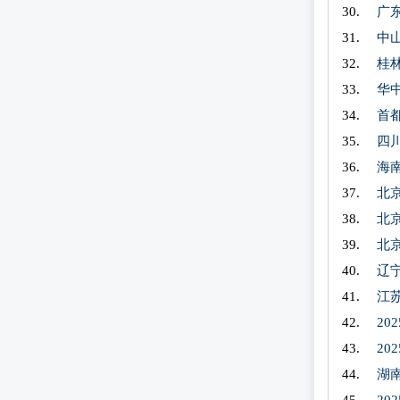
广
中
桂
华
首
四
海
北
北
北
辽
江
2
2
湖