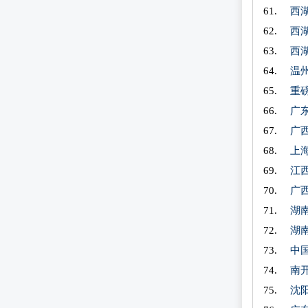
西
西
西
温
重
广
广
上
江
广
湖
湖
中
南
沈