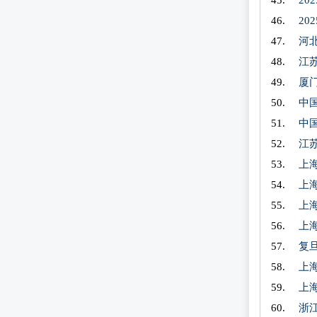
2
2
河
江
厦
中
中
江
上
上
上
上
复
上
上
浙