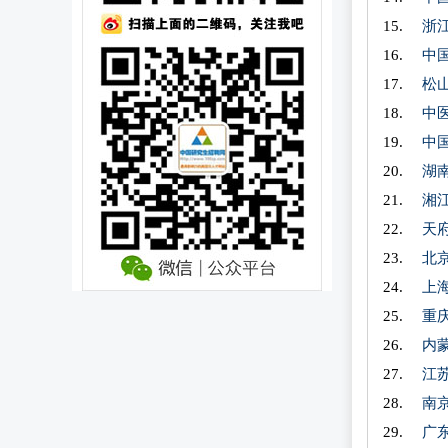
浙
中
松
中
中
湖
湘
天
北
上
重
内
江
南
广