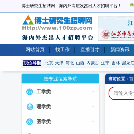
博士研究生招聘网 - 海内外高层次杰出人才招聘平台！
网站首页
找工作
直播引才
新闻资讯
职位导航
北京
天津
河北
山西
内蒙古
辽宁
吉林
黑龙
按专业搜索导航
当前位置：
首
工学类
>
理学类
>
医学类
>