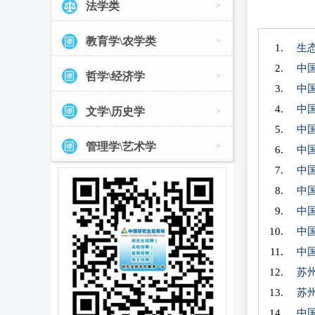
法学类
>
教育学\农学类
>
生
中
哲学\经济学
>
中
中
文学\历史学
>
中
管理学\艺术学
>
中
中
中
中
中
中
苏
苏
中