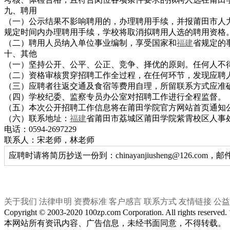
九、聘用
（一）公示结果不影响聘用的，办理聘用手续，并报莆田市人
规定时间内办理聘用手续，学校将取消拟聘用人选的聘用资格
（二）聘用人员纳入单位事业编制，享受国家和
福建
省规定的
十、其他
（一）坚持公开、公平、公正、竞争、择优的原则。任何人不
（二）资格审核贯穿招聘工作全过程，在任何环节，发现应聘
（三）应聘者往返交通及食宿等费用自理，所留联系方式应准
（四）学校纪委、监察专员办公室对招聘工作进行全程监督。
（五）本次公开招聘工作信息将在莆田学院官方网站首页通知
（六）联系地址：
福建
省莆田市荔城区莆田学院紫霄校区人事
电话：0594-2697229
联系人：宋老师，林老师
应聘时请将简历抄送一份到：chinayanjiusheng@126
关于我们
法律申明
资费标准
客户感言
联系方式
友情链接
公益
Copyright © 2003-2020 100zp.com Corporation. All rights reserved.
本网站所有资讯内容、广告信息，未经书面同意，不得转载。