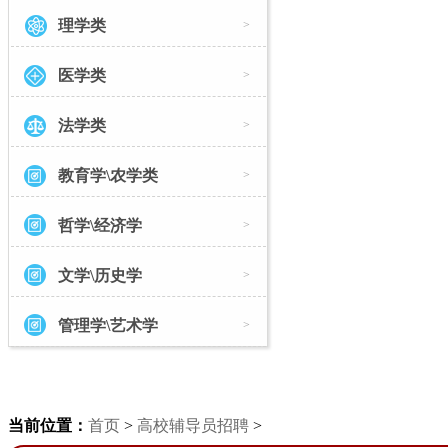
理学类
>
医学类
>
法学类
>
教育学\农学类
>
哲学\经济学
>
文学\历史学
>
管理学\艺术学
>
当前位置：
首页
>
高校辅导员招聘
>