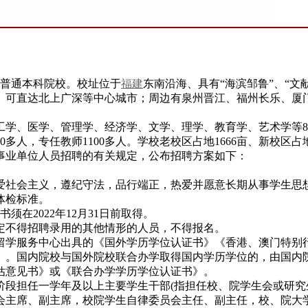
制普通本科院校。校址位于
福建
东南沿海、具有“海滨邹鲁”、“
可直达北上广深等中心城市；周边有泉州晋江、福州长乐、厦门
了工学、医学、管理学、经济学、文学、理学、教育学、艺术学等
0多人，专任教师1100多人。学校老校区占地1666亩、新校区占地
事业单位人员招聘的有关规定，公布招聘方案如下：
爱社会主义，遵纪守法，品行端正，热爱并愿意长期从事学生思
体检标准。
须在2022年12月31日前取得。
定不得招聘录用的其他情形的人员，不得报名。
留学服务中心出具的《国外学历学位认证书》《香港、澳门特别
》。国内院校与国外院校联合办学取得国内学历学位的，由国内
估意见书》或《联合办学学历学位认证书》。
阶段担任一学年及以上主要学生干部(指担任校、院学生会或研
会主席、副主席，校院学生自律委员会主任、副主任，校、院大学