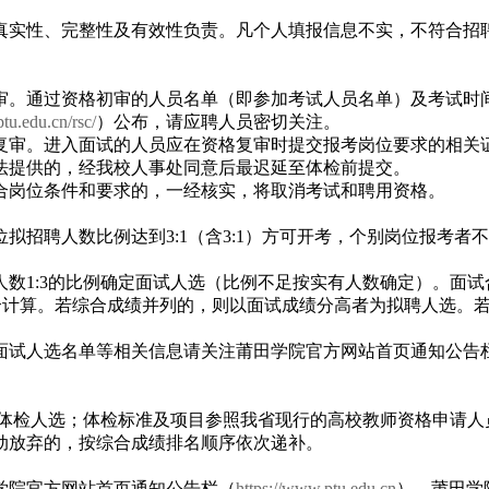
真实性、完整性及有效性负责。凡个人填报信息不实，不符合招
审。通过资格初审的人员名单（即参加考试人员名单）及考试时
tu.edu.cn/rsc/
）公布，请应聘人员密切关注。
复审。进入面试的人员应在资格复审时提交报考岗位要求的相关
法提供的，经我校人事处同意后最迟延至体检前提交。
合岗位条件和要求的，一经核实，将取消考试和聘用资格。
招聘人数比例达到3:1（含3:1）方可开考，个别岗位报考者不足
数1:3的比例确定面试人选（比例不足按实有人数确定）。面试
折合计算。若综合成绩并列的，则以面试成绩分高者为拟聘人选。
面试人选名单等相关信息请关注莆田学院官方网站首页通知公告
、体检人选；体检标准及项目参照我省现行的高校教师资格申请人
动放弃的，按综合成绩排名顺序依次递补。
学院官方网站首页通知公告栏（
https://www.ptu.edu.cn
）、莆田学