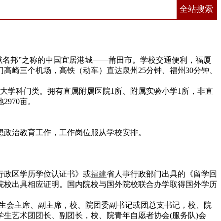
全站搜索
文献名邦”之称的中国宜居港城——莆田市。学校交通便利，福厦
高崎三个机场，高铁（动车）直达泉州25分钟、福州30分钟、
8大学科门类。拥有直属附属医院1所、附属实验小学1所，非直
2970亩。
想政治教育工作，工作岗位服从学校安排。
行政区学历学位认证书》或
福建
省人事行政部门出具的《留学回
院校出具相应证明。国内院校与国外院校联合办学取得国外学历
究生会主席、副主席，校、院团委副书记或团总支书记，校、院
生艺术团团长、副团长，校、院青年自愿者协会(服务队)会