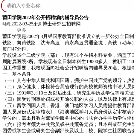
莆田学院2022年公开招聘编内辅导员公告
2022-03-25
博士研究生招聘网
时间:
来源:
更多
莆田学院是2002年3月经国家教育部批准设立的一所公办全日
铁路、向莆铁路、沈海高速、莆永高速贯通全境，高铁（动车）
厦门47分钟。
学校设19个二级学院（部），现有51个在招本科专业，涵盖
属附属医院3所。学校现有全日制本科生19000多人；教职工150
因工作需要，我校现面向社会公开招聘编内辅导员20名。根据
一、基本条件
（一）具有中华人民共和国国籍，拥护中国共产党的领导，热
（二）身心健康，体检符合我省现行的高校教师资格申请人员
（三）1991年3月10日及以后出生，研究生学历及学位等相关证书
（四）因受过刑事处罚或被开除公职的人员，以及法律上有规
（五）留学回国人员，香港、澳门地区学习人员需提供教育部
国人员身份认定审核表》《港澳地区学习人员身份认定审核表
学位的，需出具教育部留学服务中心的《联合办学学历学位评
（六）报考者须为中共党员或中共预备党员；且本科或研究生
团委或学生会或研究生会副部长及以上，校、院学生社团联合