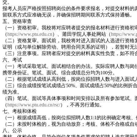
交。
报考人员应严格按照招聘岗位的条件要求报名，对提交材料的
留联系方式应准确无误，并确保招聘期间联系方式保持通畅。
五、资格审查
（一）资格初审。我校将对应聘者提交的报名材料进行资格初
（
https://www.ptu.edu.cn
）、莆田学院人事处网站（
https://www.p
（二）资格复审。面试前，我校将对进入面试的人选进行资格
证明（或与单位解除劳动、聘用合同关系的证明），若暂时无
（三）注意事项。应聘者应对提交的材料真实性负责，如不符
六、考试
（一）考试采取笔试、面试相结合的办法。实际应聘人数与岗位拟
携带身份证。笔试、面试、综合成绩总分均为100分。
（二）根据笔试成绩从高到低，按岗位拟招聘人数与进入面试人
（三）综合成绩按笔试成绩占50%、面试成绩占50%的比例
绩为准。
（四）笔试、面试等具体事项和时间安排以及所有参加笔试、
（
https://www.ptu.edu.cn/rsc/
），不再另行通知。
七、考核和体检
（一）根据成绩高低，按岗位拟招聘人数1:1的比例确定考核
（二）未按时体检的，视为自动放弃；考核、体检不合格或自
八、公示
考核、体检合格，且符合岗位各项条件要求的拟聘人选在莆田