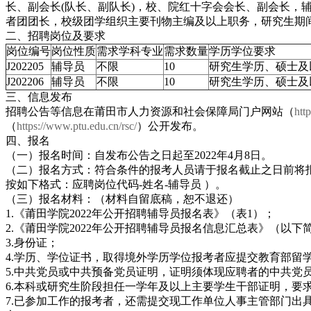
长、副会长(队长、副队长)，校、院红十字会会长、副会长
者团团长，校级团学组织主要刊物主编及以上职务，研究生期
二、招聘岗位及要求
岗位编号
岗位性质
需求学科专业
需求数量
学历学位要求
J202205
辅导员
不限
10
研究生学历、硕士及
J202206
辅导员
不限
10
研究生学历、硕士及
三、信息发布
招聘公告等信息在莆田市人力资源和社会保障局门户网站（
http
（
https://www.ptu.edu.cn/rsc/
）公开发布。
四、报名
（一）报名时间：自发布公告之日起至2022年4月8日。
（二）报名方式：符合条件的报考人员请于报名截止之日前将
按如下格式：应聘岗位代码-姓名-辅导员 ）。
（三）报名材料：（材料自留底稿，恕不退还）
1.《莆田学院2022年公开招聘辅导员报名表》（表1）；
2.《莆田学院2022年公开招聘辅导员报名信息汇总表》（以下
3.身份证；
4.学历、学位证书，取得境外学历学位报考者应提交教育部留
5.中共党员或中共预备党员证明，证明须体现应聘者的中共党
6.本科或研究生阶段担任一学年及以上主要学生干部证明，
7.已参加工作的报考者，还需提交现工作单位人事主管部门