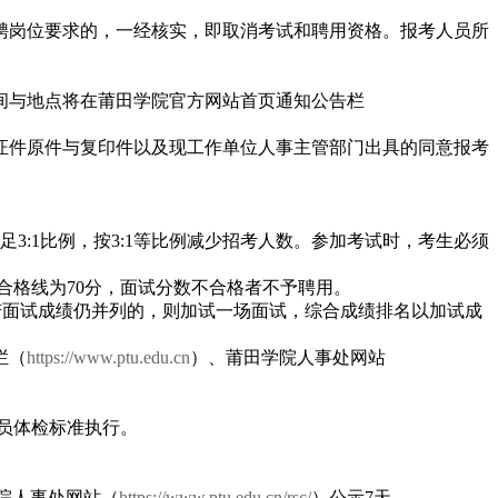
聘岗位要求的，一经核实，即取消考试和聘用资格。报考人员所
间与地点将在莆田学院官方网站首页通知公告栏
证件原件与复印件以及现工作单位人事主管部门出具的同意报考
3:1比例，按3:1等比例减少招考人数。参加考试时，考生必须
合格线为70分，面试分数不合格者不予聘用。
若面试成绩仍并列的，则加试一场面试，综合成绩排名以加试成
栏（
https://www.ptu.edu.cn
）、莆田学院人事处网站
员体检标准执行。
院人事处网站（
https://www.ptu.edu.cn/rsc/
）公示7天。