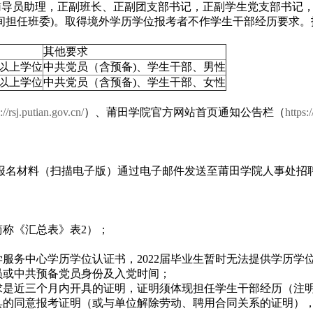
，辅导员助理，正副班长、正副团支部书记，正副学生党支部书记
间担任班委)。取得境外学历学位报考者不作学生干部经历要求。
其他要求
以上学位
中共党员（含预备)、学生干部、男性
以上学位
中共党员（含预备)、学生干部、女性
://rsj.putian.gov.cn/
）、莆田学院官方网站首页通知公告栏（
https
报名材料（扫描电子版）通过电子邮件发送至莆田学院人事处招
简称《汇总表》表2）；
学服务中心学历学位认证书，2022届毕业生暂时无法提供学历
员或中共预备党员身份及入党时间；
要求是近三个月内开具的证明，证明须体现担任学生干部经历（注
出具的同意报考证明（或与单位解除劳动、聘用合同关系的证明）