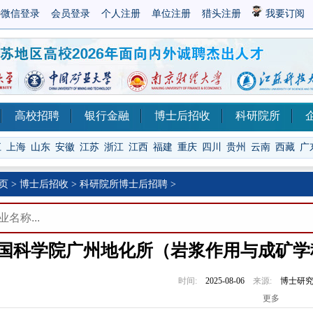
微信登录
会员登录
个人注册
单位注册
猎头注册
我要订阅
高校招聘
银行金融
博士后招收
科研院所
江
上海
山东
安徽
江苏
浙江
江西
福建
重庆
四川
贵州
云南
西藏
广
页
>
博士后招收
>
科研院所博士后招聘
>
国科学院广州地化所（岩浆作用与成矿学科
时间:
2025-08-06
来源:
博士研
更多