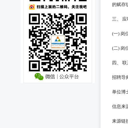
的赋存
三、 
(一)
(二)
四、 
招聘导师：
单位博士后
信息来
来源链