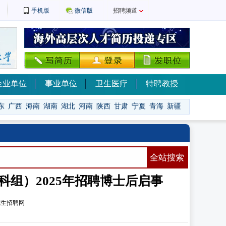
手机版
微信版
招聘频道
企业单位
事业单位
卫生医疗
特聘教授
东
广西
海南
湖南
湖北
河南
陕西
甘肃
宁夏
青海
新疆
全站搜索
组）2025年招聘博士后启事
究生招聘网