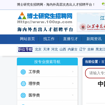
博士研究生招聘网 - 海内外高层次杰出人才招聘平台！
网站首页
找工作
直播引才
新闻资讯
职位导航
北京
天津
河北
山西
内蒙古
辽宁
吉林
黑龙
按专业搜索导航
当前位置：
首
工学类
>
中
理学类
>
医学类
>