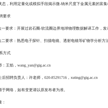
状态，利用定量化或模拟手段揭示微-纳米尺度下金属元素的富集
应聘要求
 岗位一要求：开展过岩石圈-软流圈边界地球物理数据解译工作，
 岗位二要求：熟悉电子探针、扫描电镜、透射电镜等矿物学分析
联系方式
王焰，wang_yan@gig.ac.cn
招聘负责人：许老师，020-85291716，xuting@gig.ac.cn
源于网络，如有变更请以原发布者为准。
接：