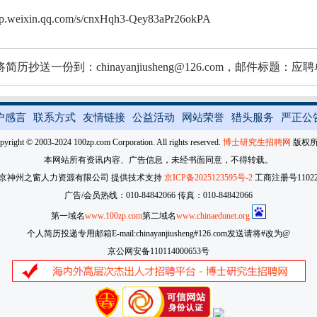
/mp.weixin.qq.com/s/cnxHqh3-Qey83aPr26okPA
简历抄送一份到：chinayanjiusheng@126.com，邮件
户感言
联系方式
友情链接
公益活动
网站荣誉
猎头服务
严正公
pyright © 2003-2024 100zp.com Corporation. All rights reserved.
博士研究生招聘网
版权
本网站所有资讯内容、广告信息，未经书面同意，不得转载。
京神州之窗人力资源有限公司 提供技术支持
京ICP备2025123595号-2
工商注册号110227
广告/会员热线：010-84842066 传真：010-84842066
第一域名
www.100zp.com
第二域名
www.chinaedunet.org
个人简历投递专用邮箱E-mail:chinayanjiusheng#126.com发送请将#改为@
京公网安备110114000653号