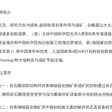
导师简介
究员，研究方向为镁铁-超镁铁质岩浆作用与成矿，在峨眉山大火
得诸多创新成果。（曾）主持中国科学院先导A类和B类专项课题
基金项目和中国科学院知识创新工程项目群项目。获1项国家自然
名第3）和中国青年科技奖，入选国家第4批WR计划科技创新领军人才。现任E
 of Petrology和大地构造与成矿学副主编。
岗位需求
 岗位一：岩石圈深部结构对岩浆铜镍硫化物矿床成矿的控制通过岩
，阐明岩石圈厚度突变带与深大断裂对矿床集群分布的联合控制
 岗位二：岩浆铜镍硫化物矿床中镍钴铂族元素的赋存状态及富集