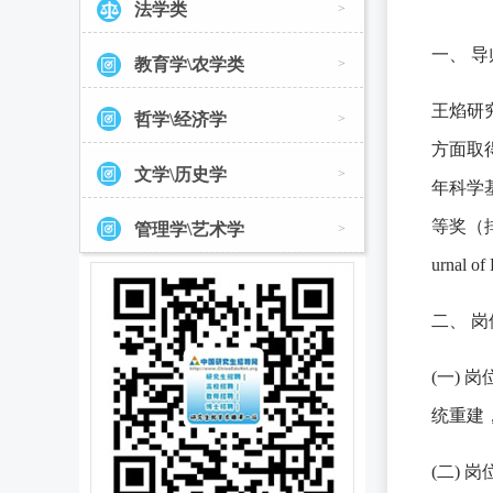
法学类
>
一、 
教育学\农学类
>
王焰研
哲学\经济学
>
方面取
文学\历史学
>
年科学
等奖（排
管理学\艺术学
>
urnal
二、 
(一)
统重建
(二)