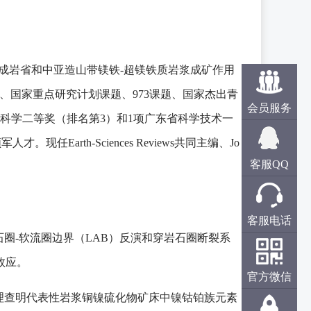
成岩省和中亚造山带镁铁-超镁铁质岩浆成矿作用
、国家重点研究计划课题、973课题、国家杰出青
会员服务
科学二等奖（排名第3）和1项广东省科学技术一
arth-Sciences Reviews共同主编、Jo
客服QQ
客服电话
石圈-软流圈边界（LAB）反演和穿岩石圈断裂系
效应。
官方微信
机理查明代表性岩浆铜镍硫化物矿床中镍钴铂族元素