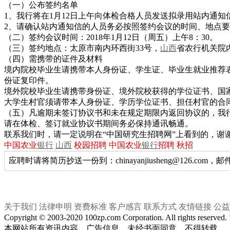
（一）公布签约名单
1、我行将在1月12日上午向体检合格人员发送拟录用站内通
2、请确认站内通知信的人员务必按照签约会议的时间、地点
（二）签约会议时间：2018年1月12日（周五）上午8：30。
（三）签约地点：太原市南内环西街33号，
山西
省农行机关院
（四）需携带的证件及材料
境内院校毕业生请携带本人身份证、学生证、毕业生就业推荐
份证复印件。
境外院校毕业生请携带身份证、境外院校获得的学位证书、国
大学生村官须请带本人身份证、学历学位证书、担任村官的合
（五）凡逾期未签订协议书和未在规定期限内返回协议的，我
请在体检、签订就业协议书期间务必保持通讯畅通。
联系我们时，请一定说明在“中国研究生招聘网”上看到的，谢
中国农业
银行
山西
校园招聘 中国农业
银行
招聘 秋招
应聘时请将简历抄送一份到：chinayanjiusheng@126
关于我们
法律申明
资费标准
客户感言
联系方式
友情链接
公益
Copyright © 2003-2020 100zp.com Corporation. All rights reserved.
本网站所有资讯内容、广告信息，未经书面同意，不得转载。