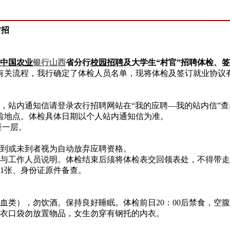
”招
中国农业
银行
山西
省分行
校园招聘
及大学生“村官”招聘体检、
有关流程，我行确定了体检人员名单，现将体检及签订就业协议
信，站内通知信请登录农行招聘网站在“我的应聘—我的站内信”查
到达体检地点。体检具体日期以个人站内通知信为准。
座一层。
迟到或未到者视为自动放弃应聘资格。
前与工作人员说明。体检结束后须将体检表交回领表处，不得带
1张、身份证原件备查。
类），勿饮酒。保持良好睡眠。体检前日20：00后禁食，空腹
衬衣口袋勿放置物品，女生勿穿有钢托的内衣。