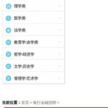
理学类
>
医学类
>
法学类
>
教育学\农学类
>
哲学\经济学
>
文学\历史学
>
管理学\艺术学
>
当前位置：
首页
>
银行金融招聘
>