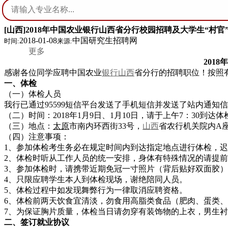
[山西]2018年中国农业银行山西省分行校园招聘及大学生“村官
2018-01-08
中国研究生招聘网
时间:
来源:
更多
2018年
感谢各位同学应聘中国农业
银行
山西
省分行的招聘职位！按照
一、体检
（一）体检人员
我行已通过95599短信平台发送了手机短信并发送了站内通知
（二）时间：2018年1月9日、1月10日，请于上午7：30
（三）地点：
太原
市南内环西街33号，
山西
省农行机关院内A
（四）注意事项：
1、参加体检考生务必在规定时间内到达指定地点进行体检，
2、体检时听从工作人员的统一安排，身体有特殊情况的请提
3、参加体检时，请携带近期免冠一寸照片（背后贴好双面胶）
4、只限应聘学生本人到体检现场，谢绝陪同人员。
5、体检过程中如发现舞弊行为一律取消应聘资格。
6、体检前两天饮食宜清淡，勿食用高脂类食品（肥肉、蛋类、血
7、为保证胸片质量，体检当日请勿穿有装饰物的上衣，男生
二、签订就业协议