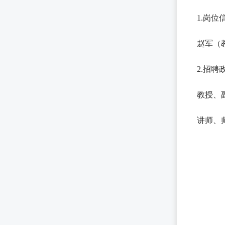
1.岗位
赵军（教育
2.招聘
教授、副
讲师、