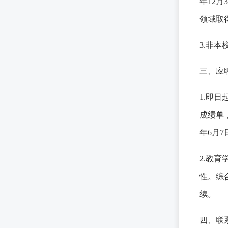
年12月
领域取
3.非
三、应
1.即
成绩单
年6月7
2.教
性。综
续。
四、联