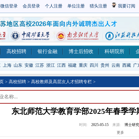
微信登录
会员登录
个人注册
单位注册
猎头注册
我要订阅
高校招聘
银行金融
博士后招收
科研院所
江
上海
山东
安徽
江苏
浙江
江西
福建
重庆
四川
贵州
云南
西藏
广
页
>
高校招聘
>
高校教师及高层次人才招聘专栏
>
东北师范大学教育学部2025年春季
时间:
2025-05-15
来源:
博士研
更多