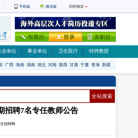
手机版
微信版
招聘频道
企业单位
事业单位
卫生医疗
特聘教授
东
广西
海南
湖南
湖北
河南
陕西
甘肃
宁夏
青海
新疆
全站搜索
学期招聘7名专任教师公告
究生招聘网