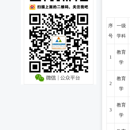
序
一级
号
学科
教育
1
学
教育
2
学
教育
3
学