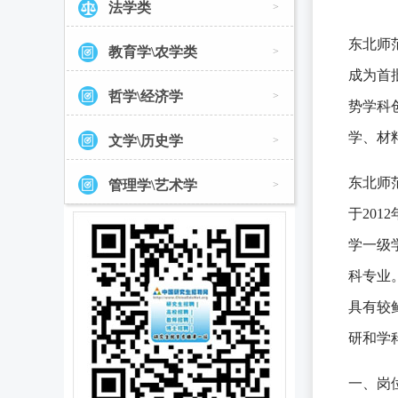
法学类
>
东北师范大
教育学\农学类
>
成为首批
哲学\经济学
>
势学科
学、材
文学\历史学
>
东北师
管理学\艺术学
>
于20
学一级
科专业
具有较
研和学
一、岗