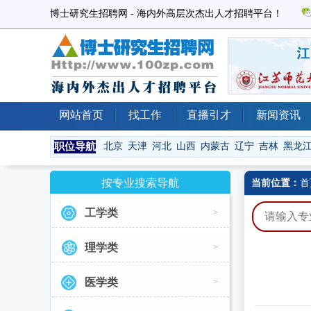
博士研究生招聘网 - 海内外高层次杰出人才招聘平台！
网站首页
找工作
直播引才
新闻资讯
职位导航
北京
天津
河北
山西
内蒙古
辽宁
吉林
黑龙
按专业搜索导航
当前位置：
首
工学类
>
理学类
>
医学类
>