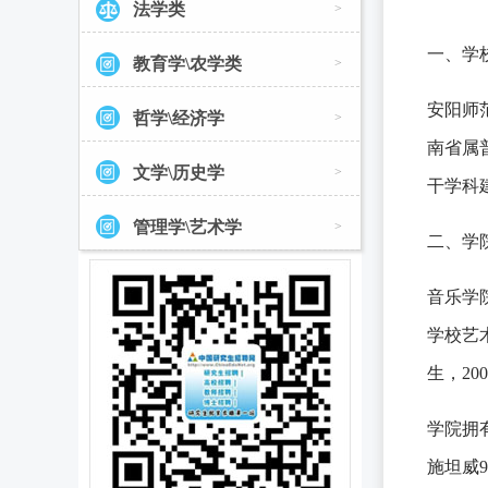
法学类
>
一、学
教育学\农学类
>
安阳师
哲学\经济学
>
南省属
文学\历史学
>
干学科
管理学\艺术学
>
二、学
音乐学
学校艺
生，2
学院拥
施坦威