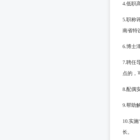
4.低
5.职
南省特
6.博士
7.聘
点的，
8.配
9.帮
10.
长。