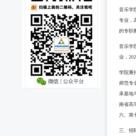
音乐学
专业，
的专职
音乐学
业，2
学院秉
师范专
承基地
南省高
六、第
三、招