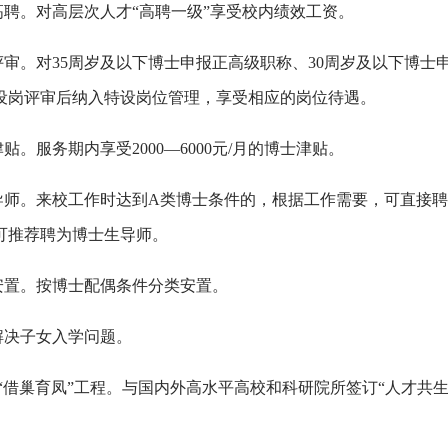
职高聘。对高层次人才“高聘一级”享受校内绩效工资。
称评审。对35周岁及以下博士申报正高级职称、30周岁及以下博
设岗评审后纳入特设岗位管理，享受相应的岗位待遇。
津贴。服务期内享受2000—6000元/月的博士津贴。
任导师。来校工作时达到A类博士条件的，根据工作需要，可直接聘
可推荐聘为博士生导师。
偶安置。按博士配偶条件分类安置。
助解决子女入学问题。
实施“借巢育凤”工程。与国内外高水平高校和科研院所签订“人才