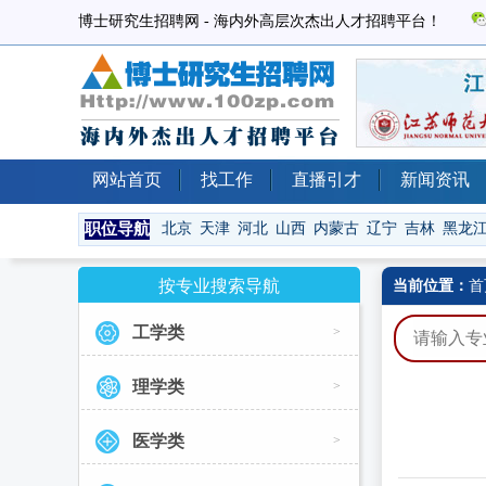
博士研究生招聘网 - 海内外高层次杰出人才招聘平台！
网站首页
找工作
直播引才
新闻资讯
职位导航
北京
天津
河北
山西
内蒙古
辽宁
吉林
黑龙
按专业搜索导航
当前位置：
首
工学类
>
理学类
>
医学类
>