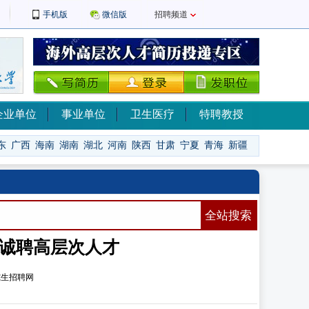
手机版
微信版
招聘频道
企业单位
事业单位
卫生医疗
特聘教授
东
广西
海南
湖南
湖北
河南
陕西
甘肃
宁夏
青海
新疆
全站搜索
年诚聘高层次人才
究生招聘网