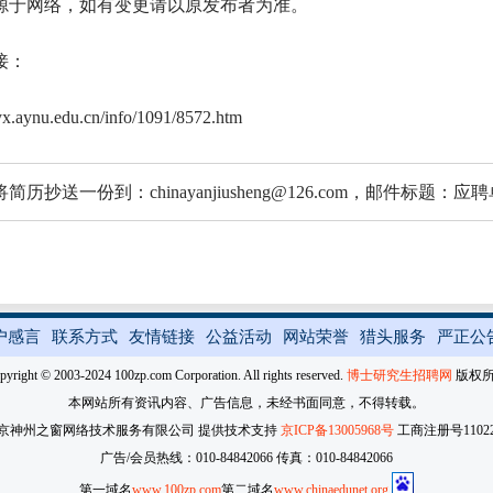
源于网络，如有变更请以原发布者为准。
接：
yyx.aynu.edu.cn/info/1091/8572.htm
简历抄送一份到：chinayanjiusheng@126.com，邮件
户感言
联系方式
友情链接
公益活动
网站荣誉
猎头服务
严正公
pyright © 2003-2024 100zp.com Corporation. All rights reserved.
博士研究生招聘网
版权
本网站所有资讯内容、广告信息，未经书面同意，不得转载。
京神州之窗网络技术服务有限公司 提供技术支持
京ICP备13005968号
工商注册号110227
广告/会员热线：010-84842066 传真：010-84842066
第一域名
www.100zp.com
第二域名
www.chinaedunet.org