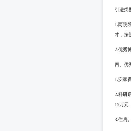
引进类
1.两
才，按
2.优
四、优
1.安家
2.科
15万
3.住