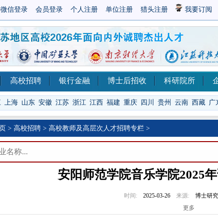
微信登录
会员登录
个人注册
单位注册
猎头注册
我要订阅
高校招聘
银行金融
博士后招收
科研院所
江
上海
山东
安徽
江苏
浙江
江西
福建
重庆
四川
贵州
云南
西藏
广
页
>
高校招聘
>
高校教师及高层次人才招聘专栏
>
安阳师范学院音乐学院2025
时间:
2025-03-26
来源:
博士研
更多