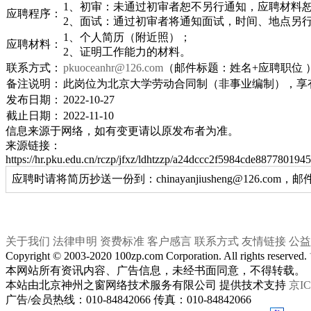
1、初审：未通过初审者恕不另行通知，应聘材料
应聘程序：
2、面试：通过初审者将通知面试，时间、地点另
1、个人简历（附近照）；
应聘材料：
2、证明工作能力的材料。
联系方式：
pkuoceanhr@126.com
（邮件标题：姓名+应聘职位 
备注说明：
此岗位为北京大学劳动合同制（非事业编制），享
发布日期：
2022-10-27
截止日期：
2022-11-10
信息来源于网络，如有变更请以原发布者为准。
来源链接：
https://hr.pku.edu.cn/rczp/jfxz/ldhtzzp/a24dccc2f5984cde88778019
应聘时请将简历抄送一份到：chinayanjiusheng@126
关于我们
法律申明
资费标准
客户感言
联系方式
友情链接
公益
Copyright © 2003-2020 100zp.com Corporation. All rights reserved.
本网站所有资讯内容、广告信息，未经书面同意，不得转载。
本站由北京神州之窗网络技术服务有限公司 提供技术支持
京IC
广告/会员热线：010-84842066 传真：010-84842066