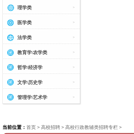
理学类
>
医学类
>
法学类
>
教育学\农学类
>
哲学\经济学
>
文学\历史学
>
管理学\艺术学
>
当前位置：
首页
>
高校招聘
>
高校行政教辅类招聘专栏
>