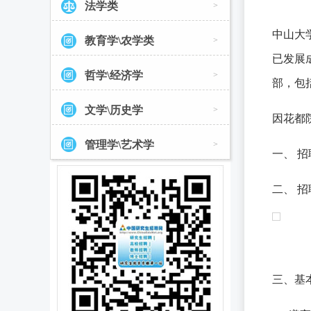
法学类
>
中山大
教育学\农学类
>
已发展
哲学\经济学
>
部，包
文学\历史学
>
因花都
管理学\艺术学
>
一、 
二、 
三、基