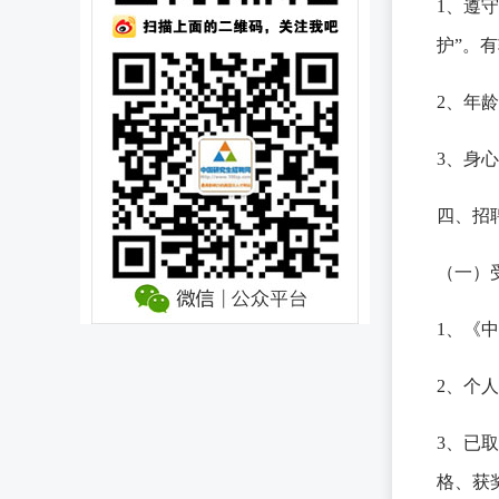
1、遵
护”。
2、年
3、身
四、招
（一）
1、《
2、个
3、已
格、获