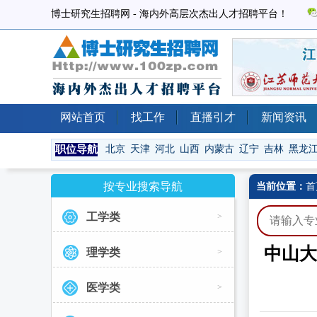
博士研究生招聘网 - 海内外高层次杰出人才招聘平台！
网站首页
找工作
直播引才
新闻资讯
职位导航
北京
天津
河北
山西
内蒙古
辽宁
吉林
黑龙
按专业搜索导航
当前位置：
首
工学类
>
中山大
理学类
>
医学类
>