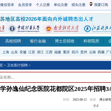
微信登录
会员登录
个人注册
单位注册
猎头注册
我要订阅
高校招聘
银行金融
博士后招收
科研院所
江
上海
山东
安徽
江苏
浙江
江西
福建
重庆
四川
贵州
云南
西藏
广
页
>
卫生医疗招聘
>
学孙逸仙纪念医院花都院区2025年招聘
时间:
2025-08-12
来源:
博士研
更多