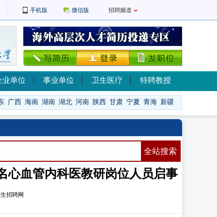
手机版
微信版
招聘频道
企业单位
事业单位
卫生医疗
特聘教授
东
广西
海南
湖南
湖北
河南
陕西
甘肃
宁夏
青海
新疆
全站搜索
3名心血管内科医教研岗位人员启事
究生招聘网