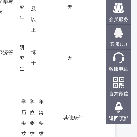
制科学与
究
无
及
术
生
以
会员服务
上
客服QQ
研
林经济管
博
究
无
士
生
客服电话
官方微信
学
学
年
历
位
龄
其他条件
返回顶部
要
要
要
求
求
求