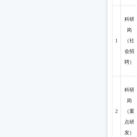
科研
岗
1
（社
会招
聘）
科研
岗
2
（重
点研
发）