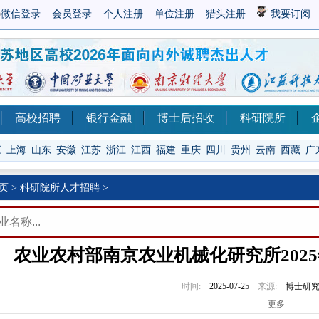
微信登录
会员登录
个人注册
单位注册
猎头注册
我要订阅
高校招聘
银行金融
博士后招收
科研院所
江
上海
山东
安徽
江苏
浙江
江西
福建
重庆
四川
贵州
云南
西藏
广
页
>
科研院所人才招聘
>
农业农村部南京农业机械化研究所202
时间:
2025-07-25
来源:
博士研
更多