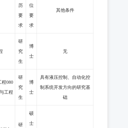
历
位
其他条件
要
要
求
求
研
博
程
究
无
士
生
研
具有液压控制、自动化控
工程080
博
究
制系统开发方向的研究基
学与工程
士
生
础
硕
士
研