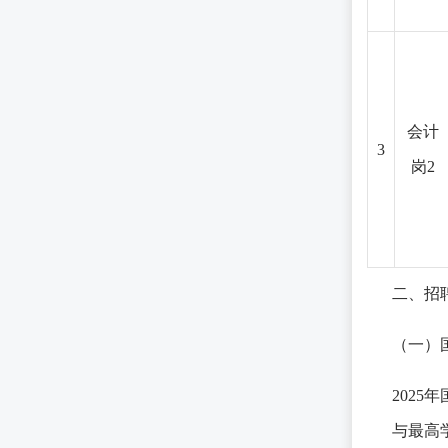
会计
3
岗2
二、招
（一）
202
与最高