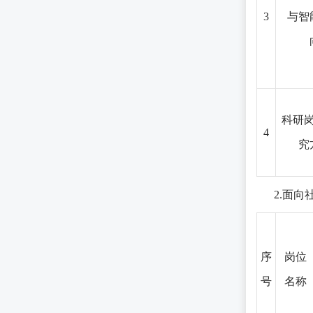
3
与智
科研
4
究
2.面
序
岗位
号
名称