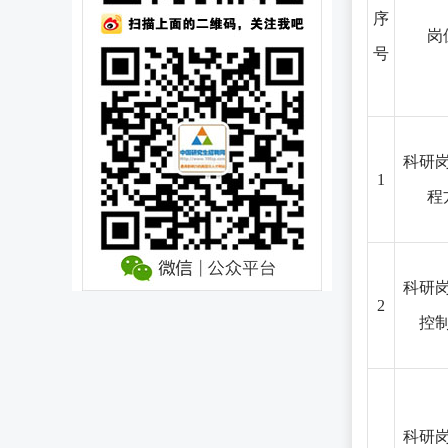
序
岗
号
科研
1
程
科研
2
控
科研