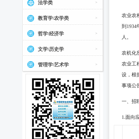
法学类
>
农业农
教育学\农学类
>
到19
哲学\经济学
>
人。
文学\历史学
>
农机化
农业工
管理学\艺术学
>
设，根
事项公
一、招
1.面