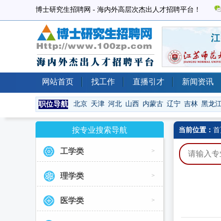
博士研究生招聘网 - 海内外高层次杰出人才招聘平台！
网站首页
找工作
直播引才
新闻资讯
职位导航
北京
天津
河北
山西
内蒙古
辽宁
吉林
黑龙
按专业搜索导航
当前位置：
首
工学类
>
理学类
>
医学类
>