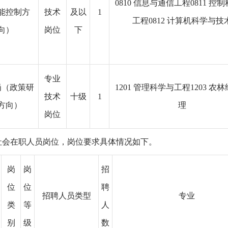
0810 信息与通信工程0811 控
能控制方
技术
及以
1
工程0812 计算机科学与技
向）
岗位
下
专业
岗（政策研
1201 管理科学与工程1203 农
技术
十级
1
方向）
理
岗位
向社会在职人员岗位，岗位要求具体情况如下。
岗
岗
招
位
位
聘
招聘人员类型
专业
类
等
人
别
级
数