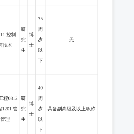
35
研
周
11 控制
博
究
岁
无
与技术
士
生
以
下
40
工程0812
研
周
博
201 管
究
岁
具备副高级及以上职称
士
济管理
生
以
下