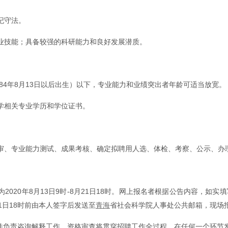
纪守法。
业技能；具备较强的科研能力和良好发展潜质。
84年8月13日以后出生）以下，专业能力和业绩突出者年龄可适当放宽。
学相关专业学历和学位证书。
审、专业能力测试、成果考核、确定拟聘用人选、体检、考察、公示、办
020年8月13日9时-8月21日18时。网上报名者根据公告内容，如实
1日18时前由本人签字后发送至
青海
省社会科学院人事处公共邮箱，现场
并负责咨询解释工作。资格审查将贯穿招聘工作全过程，在任何一个环节