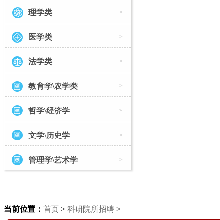
理学类
>
医学类
>
法学类
>
教育学\农学类
>
哲学\经济学
>
文学\历史学
>
管理学\艺术学
>
当前位置：
首页
>
科研院所招聘
>