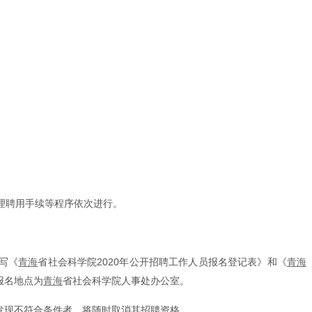
理聘用手续等程序依次进行。
填写《
青海
省社会科学院2020年公开招聘工作人员报名登记表》和《
青海
报名地点为
青海
省社会科学院人事处办公室。
发现不符合条件者，将随时取消其招聘资格。