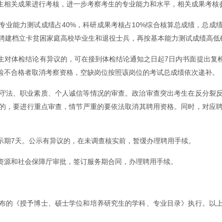
生相关成果进行考核，进一步考察考生的专业能力和水平，相关成果考核
专业能力测试成绩占40%，科研成果考核占10%综合核算总成绩，总
招聘建档立卡贫困家庭高校毕业生和退役士兵，再按基本能力测试成绩高低
生对体检结论有异议的，可在接到体检结论通知之日起7日内书面提出复
检不合格者取消考察资格，空缺岗位按照该岗位的考试总成绩依次递补。
守法、职业素质、个人诚信等情况的审查。政治审查突出考生在反分裂
的，要进行重点审查，情节严重的要依法取消其聘用资格。同时，对应
示期7天。公示有异议的，在未调查核实前，暂缓办理聘用手续。
资源和社会保障厅审批，签订服务期合同，办理聘用手续。
布的《授予博士、硕士学位和培养研究生的学科、专业目录》执行。以